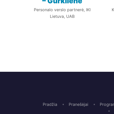
– Gurklienė
Personalo verslo partnerė, IKI
K
Lietuva, UAB
Pradžia
Pranešėjai
Progra