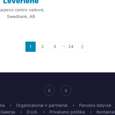
Lėverienė
arjeros centro vadovė,
Swedbank, AB
…
1
2
3
24
ma
Organizatoriai ir partneriai
Parodos dalyviai
Galerija
D.U.K.
Privatumo politika
Kontaktai