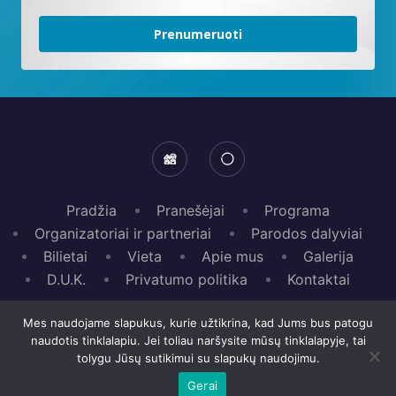
Prenumeruoti
Pradžia
Pranešėjai
Programa
Organizatoriai ir partneriai
Parodos dalyviai
Bilietai
Vieta
Apie mus
Galerija
D.U.K.
Privatumo politika
Kontaktai
© 2026 Personalo valdymo profesionalų asociacija.
Mes naudojame slapukus, kurie užtikrina, kad Jums bus patogu
naudotis tinklalapiu. Jei toliau naršysite mūsų tinklalapyje, tai
Tinklapį kūrė Dov Zavadskis, TPOI TALENT
tolygu Jūsų sutikimui su slapukų naudojimu.
Gerai