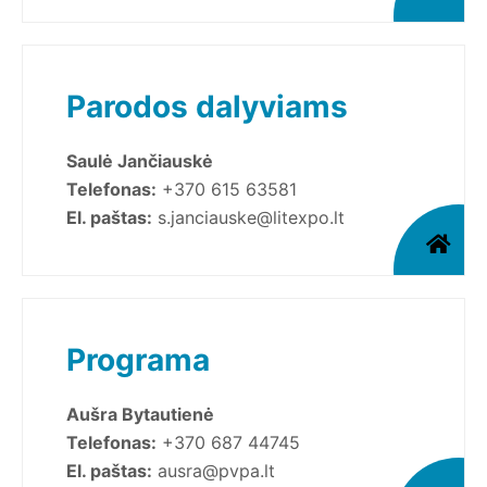
Parodos dalyviams
Saulė Jančiauskė
Telefonas:
+370 615 63581
El. paštas:
s.janciauske@litexpo.lt
Programa
Aušra Bytautienė
Telefonas:
+370 687 44745
El. paštas:
ausra@pvpa.lt