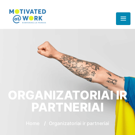
ORGANIZATORIAI IR
PARTNERIAI
Home
/
Organizatoriai ir partneriai