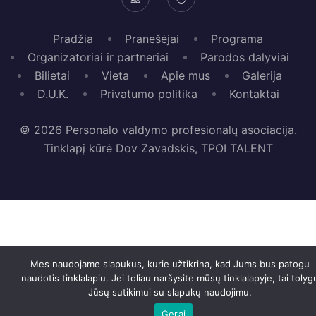
Pradžia
Pranešėjai
Programa
Organizatoriai ir partneriai
Parodos dalyviai
Bilietai
Vieta
Apie mus
Galerija
D.U.K.
Privatumo politika
Kontaktai
© 2026 Personalo valdymo profesionalų asociacija.
Tinklapį kūrė Dov Zavadskis, TPOI TALENT
Mes naudojame slapukus, kurie užtikrina, kad Jums bus patogu
naudotis tinklalapiu. Jei toliau naršysite mūsų tinklalapyje, tai tolyg
Jūsų sutikimui su slapukų naudojimu.
Gerai