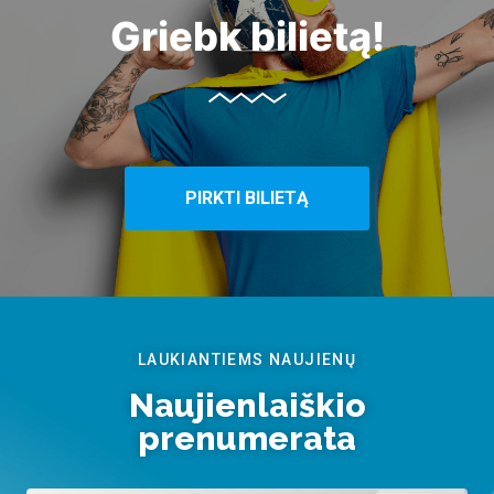
Griebk bilietą!
PIRKTI BILIETĄ
LAUKIANTIEMS NAUJIENŲ
Naujienlaiškio
prenumerata